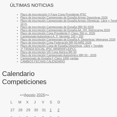
ÚLTIMAS NOTICIAS
Plazo de inscripcioón V Fase Copa Presidente IPSC
Plazo de inscripción Campeonato de España Armas Deportivas 2026
Plazo de inscripción Campeonato de España Armas Olímpicas, Libre y Tend
10 m.
Plazo de inscripción Campeonato de España IBR-50 2026
Plazo de inscripción Campeonato de España AA. HH. Retrocarga 2026
Plazo de inscripción Copa Presidente F-Class 300 m. 2026
Campeonato Autonómico A. P. Varmints 100 y 200
Plazo de inscripción Campeonato de España A. Deportivas Veteranos 2026
Plazo de inscripción Copa Federación BR-50 AIRE 2026
Plazo de inscripción Copa de España Deportivas, Libre y Tendido
1ª TIRADA SOCIAL IPSC MINIRRIFLE/PCC
Plazo de inscripción VIII Copa Ibérica BR-50
Plazo de inscripción Campeonato Autonómico IBR 50 - 2026
Campeonato de España F-Class 1000 yardas
CAMBIOS FECHAS CALENDARIO
Calendario
Competiciones
«
<
Agosto
2026
>
»
L
M
X
J
V
S
D
27
28
29
30
31
1
2