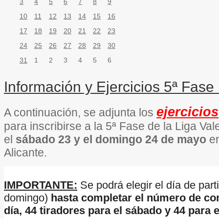
3
4
5
6
7
8
9
10
11
12
13
14
15
16
17
18
19
20
21
22
23
24
25
26
27
28
29
30
31
1
2
3
4
5
6
Información y Ejercicios 5ª Fas
ejercicios
A continuación, se adjunta los
para inscribirse a la 5ª Fase de la Liga Va
el
sábado 23 y el domingo 24 de mayo
e
Alicante.
IMPORTANTE:
Se podrá elegir el día de par
domingo)
hasta completar el número de co
día, 44 tiradores para el sábado y 44 para