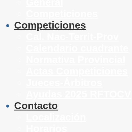
General
Competiciones
Competiciones
Cal. Nac-Territ-Prov
Calendario cuadrante
Normativa Provincial
Actas Competiciones
Jueces-Árbitros
Ayudas 2025 RFTOCV
Contacto
Localización
Horarios