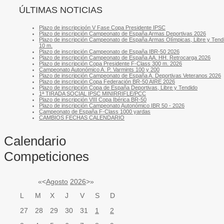
ÚLTIMAS NOTICIAS
Plazo de inscripcioón V Fase Copa Presidente IPSC
Plazo de inscripción Campeonato de España Armas Deportivas 2026
Plazo de inscripción Campeonato de España Armas Olímpicas, Libre y Tend
10 m.
Plazo de inscripción Campeonato de España IBR-50 2026
Plazo de inscripción Campeonato de España AA. HH. Retrocarga 2026
Plazo de inscripción Copa Presidente F-Class 300 m. 2026
Campeonato Autonómico A. P. Varmints 100 y 200
Plazo de inscripción Campeonato de España A. Deportivas Veteranos 2026
Plazo de inscripción Copa Federación BR-50 AIRE 2026
Plazo de inscripción Copa de España Deportivas, Libre y Tendido
1ª TIRADA SOCIAL IPSC MINIRRIFLE/PCC
Plazo de inscripción VIII Copa Ibérica BR-50
Plazo de inscripción Campeonato Autonómico IBR 50 - 2026
Campeonato de España F-Class 1000 yardas
CAMBIOS FECHAS CALENDARIO
Calendario
Competiciones
«
<
Agosto
2026
>
»
L
M
X
J
V
S
D
27
28
29
30
31
1
2