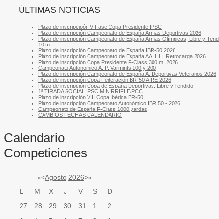
ÚLTIMAS NOTICIAS
Plazo de inscripcioón V Fase Copa Presidente IPSC
Plazo de inscripción Campeonato de España Armas Deportivas 2026
Plazo de inscripción Campeonato de España Armas Olímpicas, Libre y Tend
10 m.
Plazo de inscripción Campeonato de España IBR-50 2026
Plazo de inscripción Campeonato de España AA. HH. Retrocarga 2026
Plazo de inscripción Copa Presidente F-Class 300 m. 2026
Campeonato Autonómico A. P. Varmints 100 y 200
Plazo de inscripción Campeonato de España A. Deportivas Veteranos 2026
Plazo de inscripción Copa Federación BR-50 AIRE 2026
Plazo de inscripción Copa de España Deportivas, Libre y Tendido
1ª TIRADA SOCIAL IPSC MINIRRIFLE/PCC
Plazo de inscripción VIII Copa Ibérica BR-50
Plazo de inscripción Campeonato Autonómico IBR 50 - 2026
Campeonato de España F-Class 1000 yardas
CAMBIOS FECHAS CALENDARIO
Calendario
Competiciones
«
<
Agosto
2026
>
»
L
M
X
J
V
S
D
27
28
29
30
31
1
2