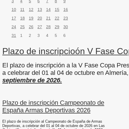
3
4
5
6
7
8
9
10
11
12
13
14
15
16
17
18
19
20
21
22
23
24
25
26
27
28
29
30
31
1
2
3
4
5
6
Plazo de inscripcioón V Fase C
El plazo de inscripción a la V Fase Copa Pre
a celebrar del 01 al 04 de octubre en Almería, 
septiembre de 2026.
Plazo de inscripción Campeonato de
España Armas Deportivas 2026
El plazo de inscripción al Campeonato de España de Armas
Deportivas, a celebrar del 01 al 04 de octubre de 2026 en Las