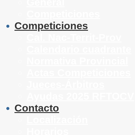
General
Competiciones
Competiciones
Cal. Nac-Territ-Prov
Calendario cuadrante
Normativa Provincial
Actas Competiciones
Jueces-Árbitros
Ayudas 2025 RFTOCV
Contacto
Localización
Horarios